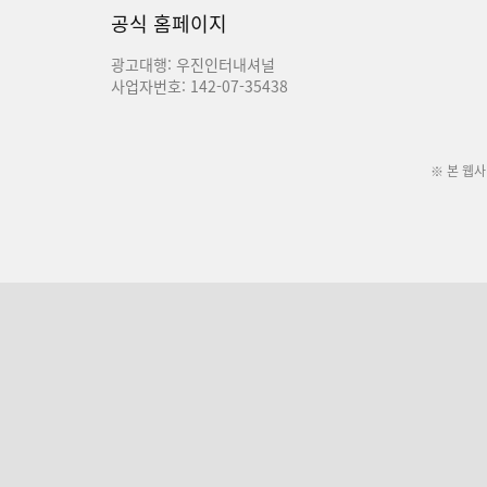
공식 홈페이지
광고대행: 우진인터내셔널
사업자번호: 142-07-35438
※ 본 웹