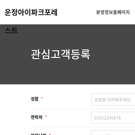
운정아이파크포레
분양정보홈페이지
스트
관심고객등록
성함
*
연락처
*