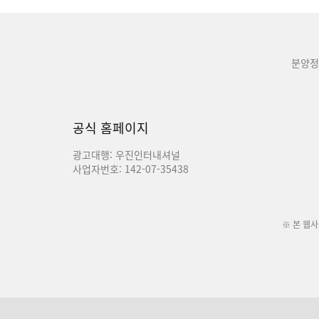
분양정
공식 홈페이지
광고대행: 우진인터내셔널
사업자번호: 142-07-35438
※ 본 웹