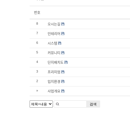
번호
오시는길
8
인테리어
7
시스템
6
커뮤니티
5
단지배치도
4
프리미엄
3
입지환경
2
사업개요
»
검색