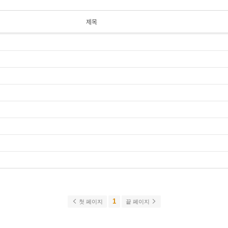
제목
1
첫 페이지
끝 페이지